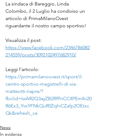
La sindaca di Bareggio, Linda 
Colombo, il 2 Luglio ha condiviso un 
articolo di PrimaMilanoOvest 
riguardante il nostro campo sportivo!
Visualizza il post:
https://www.facebook.com/2346786082
214559/posts/3092102497682910/
Leggi l'articolo:
https://primamilanoovest.it/sport/il-
centro-sportivo-magistrelli-di-via-
matteotti-riapre/?
fbclid=IwAR2Q3ayZB2RfPnCC4PEmIki20
R6Ex3_YvxYFNkQuR0ZqhiCZafp2OEtxc
Qk&refresh_ce
News
In evidenza